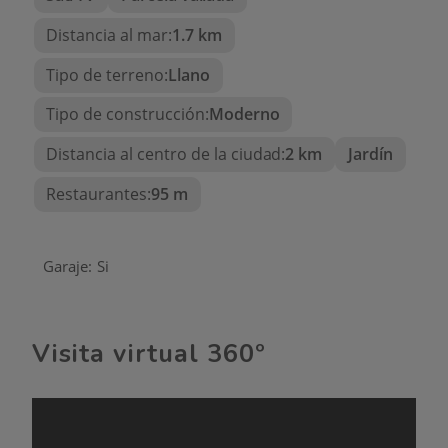
Parcela:
857 m²
Distancia al mar:
1.7 km
Garaje
Tipo de terreno:
Llano
Adaptada para personas con movilidad
reducida
Tipo de construcción:
Moderno
Suelo radiante con bomba de calor
Distancia al centro de la ciudad:
2 km
Jardín
Paneles solares
Restaurantes:
95 m
Distribución Interior
Dormitorios:
3 amplios dormitorios con
Garaje:
Si
excelente iluminación natural
Baños:
2 baños completos de diseño
contemporáneo
Visita virtual 360º
Salón–comedor:
Espacioso y luminoso, con
acceso directo al exterior
Cocina:
Moderna, totalmente equipada y de