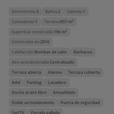
energética y un importante ahorro en el consumo.
Dormitorios:
3
Baños:
2
Salones:
1
A solo un agradable paseo de todos los servicios y
2
a muy poca distancia de las impresionantes playas
Comedores:
1
Terreno:
857 m
y calas de Moraira, esta villa es perfecta tanto
2
Superficie construida:
196 m
como residencia habitual como para disfrutarla
como casa de vacaciones. Una oportunidad única
Construido en:
2016
de vivir el auténtico estilo mediterráneo en una
Calefacción:
Bombas de calor
Barbacoa
villa moderna, sostenible y lista para entrar a
disfrutar.
Aire acondicionado:
Centralizado
Características Generales
Terraza abierta
Alarma
Terraza cubierta
Tipo de vivienda:
Villa moderna en una sola
Adsl
Parking
Lavadero
planta
Año de construcción:
2016
Ducha al aire libre
Amueblado
Ubicación:
Moraira, a poca distancia de
Doble acristalamiento
Puerta de seguridad
playas, calas y todos los servicios
Sat/TV
Parcela vallada