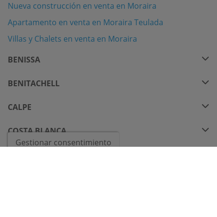
Nueva construcción en venta en Moraira
Apartamento en venta en Moraira Teulada
Villas y Chalets en venta en Moraira
BENISSA
BENITACHELL
CALPE
COSTA BLANCA
Gestionar consentimiento
CONTACTAR POR WHATSAPP
© 2026
Bindley Properties Nº Registro RAICV 0983
- Todos los Derechos
Reservados