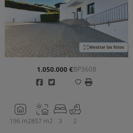
Mostrar las fotos
BP3608
1.050.000 €
196 m2
857 m2
3
2