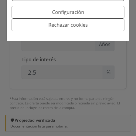
Importe a financiar
Configuración
€
Rechazar cookies
Plazo de Amortización
Años
Tipo de interés
%
*Esta información está sujeta a errores y no forma parte de ningún
contrato. La oferta puede ser modificada o retirada sin previo aviso. El
precio no incluye los costes de la compra.
🛡️ Propiedad verificada
Documentación lista para notaría.