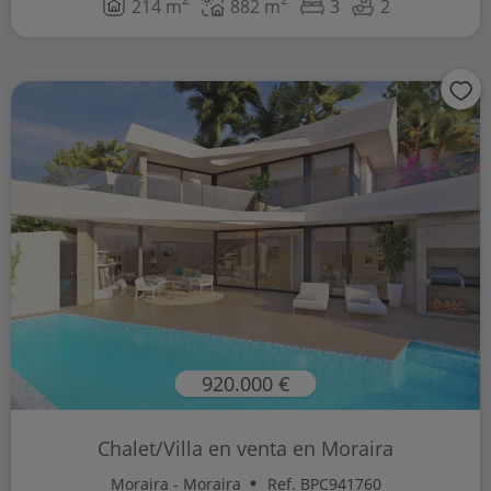
214 m
882 m
3
2
920.000 €
Chalet/Villa en venta en Moraira
Moraira - Moraira
Ref. BPC941760