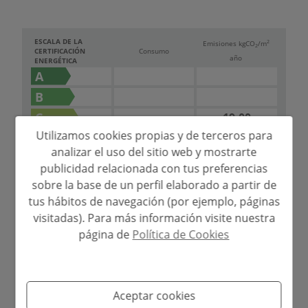
ESCALA DE LA
2
Emisiones kg
CO
/m
2
CERTIFICACIÓN
Consumo
año
ENERGÉTICA
A
B
C
19.00
Utilizamos cookies propias y de terceros para
D
111.00
analizar el uso del sitio web y mostrarte
E
publicidad relacionada con tus preferencias
F
sobre la base de un perfil elaborado a partir de
G
tus hábitos de navegación (por ejemplo, páginas
visitadas). Para más información visite nuestra
página de
Política de Cookies
Simulador de hipoteca
Aceptar cookies