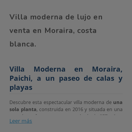
Villa moderna de lujo en
venta en Moraira, costa
blanca.
Villa Moderna en Moraira,
Paichi, a un paseo de calas y
playas
Descubre esta espectacular villa moderna de
una
sola planta
, construida en 2016 y situada en una
parcela perfectamente aprovechada de
857 m²
en
Leer más
una de las zonas más deseadas de Moraira. Una
propiedad que combina diseño contemporáneo,