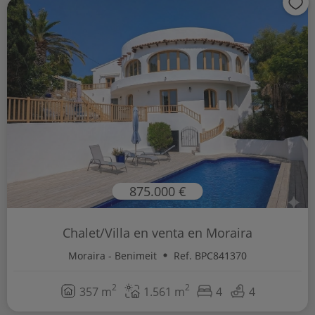
875.000 €
Chalet/Villa en venta en Moraira
Moraira - Benimeit
Ref. BPC841370
2
2
357 m
1.561 m
4
4