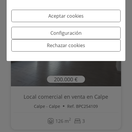
Aceptar cookies
Configuración
Rechazar cookies
200.000 €
Local comercial en venta en Calpe
Calpe - Calpe
Ref. BPC254109
2
126 m
3