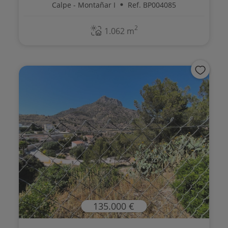
Calpe - Montañar I
Ref. BP004085
2
1.062 m
135.000 €