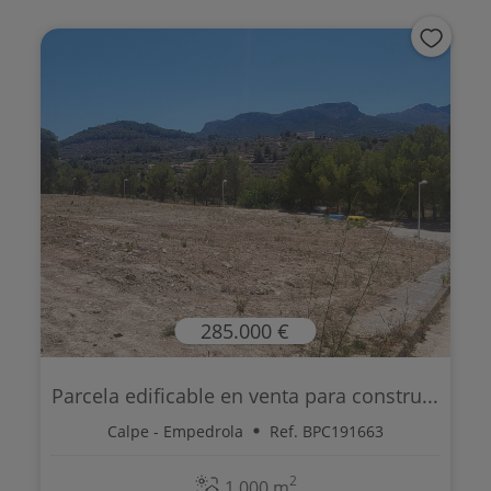
285.000 €
Parcela edificable en venta para constru...
Calpe - Empedrola
Ref. BPC191663
2
1.000 m