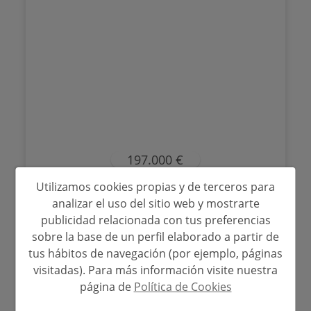
197.000 €
Utilizamos cookies propias y de terceros para
Apartamento en venta en Calpe
analizar el uso del sitio web y mostrarte
publicidad relacionada con tus preferencias
Calpe - Playa La Fossa-Levante
Ref. BPC607129
sobre la base de un perfil elaborado a partir de
tus hábitos de navegación (por ejemplo, páginas
2
55 m
1
1
visitadas). Para más información visite nuestra
página de
Política de Cookies