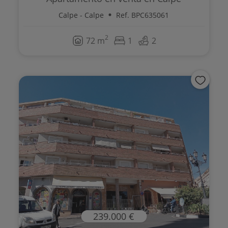
Calpe - Calpe
Ref. BPC635061
2
72 m
1
2
239.000 €