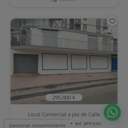
295.000 €
Local Comercial a pie de Calle
Calpe - Segunda Linea
Ref. BP916361
Gestionar consentimiento