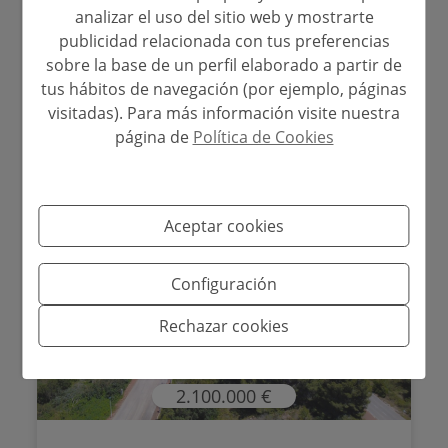
Benitachell - Raco de Nadal
Ref. BP3678
analizar el uso del sitio web y mostrarte
publicidad relacionada con tus preferencias
2
1.000 m
sobre la base de un perfil elaborado a partir de
tus hábitos de navegación (por ejemplo, páginas
visitadas). Para más información visite nuestra
página de
Política de Cookies
Aceptar cookies
Configuración
Rechazar cookies
2.100.000 €