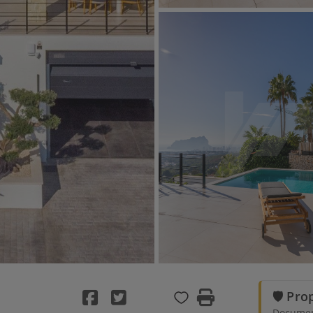
🛡️ Pr
Document