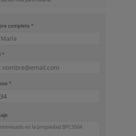
bre completo
*
l
*
fono
*
aje