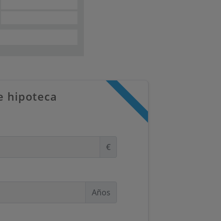
e hipoteca
€
Años