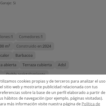
Garaje:
Si
 a la planta superior donde hay otros dos
rás volver a disfrutar de la hermosa vista
 a sólo 5 minutos de la playa más cercana
lones:
1
Comedores:
1
a y a una hora en coche del aeropuerto de
2
00 m
Construido en:
2024
calor
Barbacoa
 frío/calor (por conductos), regulable por
vitados, materiales y acabados de calidad
a abierta
Terraza cubierta
Adsl
 y exterior con cámaras, descalcificadora,
e
Doble acristalamiento
 calor, paneles solares (9kW), persianas
mitorio principal, cocina exterior, ducha
tilizamos cookies propias y de terceros para analizar el uso
vallada
Ascensor
el sitio web y mostrarte publicidad relacionada con tus
referencias sobre la base de un perfil elaborado a partir de
:
Llano
Distancia a los servicios:
2,3 km
us hábitos de navegación (por ejemplo, páginas visitadas).
ancia al centro de la ciudad:
6 km
ara más información visite nuestra página de
Política de