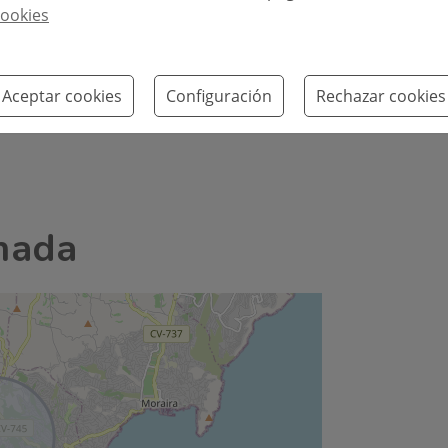
ookies
nfraestructuras
Bares:
2,3 km
km
Hospital:
30 km
Golf:
7,6 km
Aceptar cookies
Configuración
Rechazar cookies
mada