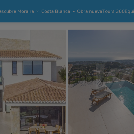
scubre Moraira
Costa Blanca
Obra nueva
Tours 360
Equ
aira
El Portet
Apartamentos en Moraira
Benimeit
Benissa
Benitachell
Moraira
Cap Blanc
Ofertas en Moraira
Pla del Mar
Jávea
Calpe