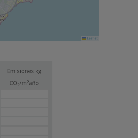
Leaflet
Emisiones kg
2
CO
/m
año
2