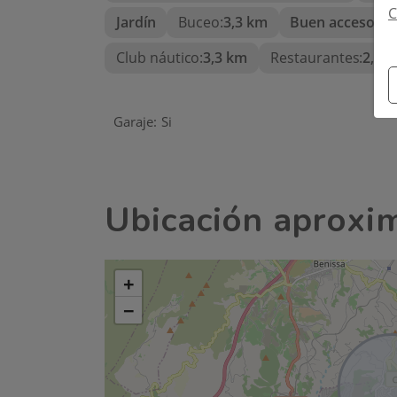
C
Jardín
Buceo:
3,3 km
Buen acceso e i
Club náutico:
3,3 km
Restaurantes:
2,4 
Garaje:
Si
Ubicación aproxi
+
−