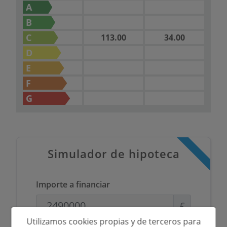
A
B
C
113.00
34.00
D
E
F
G
Simulador de hipoteca
Importe a financiar
€
Utilizamos cookies propias y de terceros para