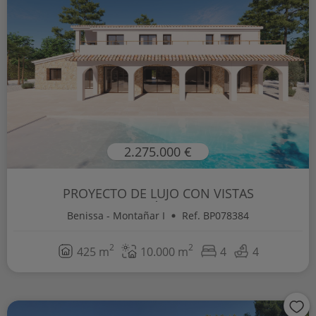
2.275.000 €
PROYECTO DE LUJO CON VISTAS
PANORÁMICAS...
Benissa - Montañar I
Ref. BP078384
2
2
425 m
10.000 m
4
4