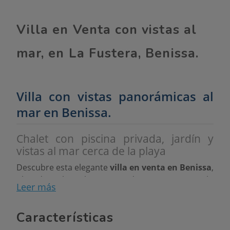
Villa en Venta con vistas al
mar, en La Fustera, Benissa.
Villa con vistas panorámicas al
mar en Benissa.
Chalet con piscina privada, jardín y
vistas al mar cerca de la playa
Descubre esta elegante
villa en venta en Benissa
,
ubicada en la exclusiva zona de
La Fustera
, a solo
Leer más
unos minutos de la playa. Ideal como residencia
permanente o segunda residencia, esta propiedad
Características
ofrece
comodidad, privacidad y estilo
mediterráneo
en un entorno privilegiado.