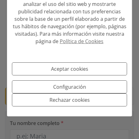
Plazo de Amortización
analizar el uso del sitio web y mostrarte
publicidad relacionada con tus preferencias
Años
sobre la base de un perfil elaborado a partir de
tus hábitos de navegación (por ejemplo, páginas
Tipo de interés
visitadas). Para más información visite nuestra
página de
Política de Cookies
%
Aceptar cookies
*Esta información está sujeta a errores y no forma parte de ningún
contrato. La oferta puede ser modificada o retirada sin previo aviso. El
precio no incluye los costes de la compra.
Configuración
🛡️ Propiedad verificada
Rechazar cookies
Documentación lista para notaría.
Tu nombre completo
*