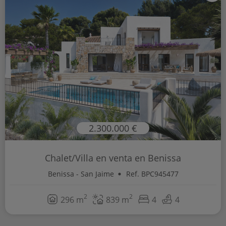
2.300.000 €
Chalet/Villa en venta en Benissa
Benissa - San Jaime
Ref. BPC945477
2
2
296 m
839 m
4
4