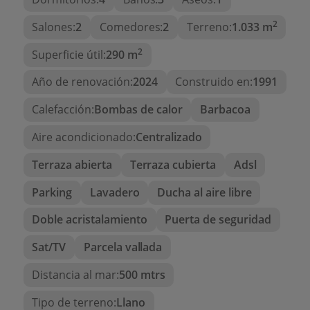
Costa Blanca
, a poca distancia de
La Fustera
2
Salones:
2
Comedores:
2
Terreno:
1.033 m
Beach
, rodeada de naturaleza, calas y servicios.
Excelente conexión con Calpe, Moraira y la AP-7.
2
Superficie útil:
290 m
Una oportunidad única
Año de renovación:
2024
Construido en:
1991
Esta
villa en La Fustera
combina ubicación,
Calefacción:
Bombas de calor
Barbacoa
calidad y estilo. Una excelente opción para
quienes buscan una
propiedad cerca del mar en
Aire acondicionado:
Centralizado
Benissa
, con todas las comodidades para
Terraza abierta
Terraza cubierta
Adsl
disfrutar del estilo de vida mediterráneo.
Parking
Lavadero
Ducha al aire libre
Contáctanos para más
información o para agendar
Doble acristalamiento
Puerta de seguridad
una visita.
Sat/TV
Parcela vallada
Distancia al mar:
500 mtrs
Tipo de terreno:
Llano