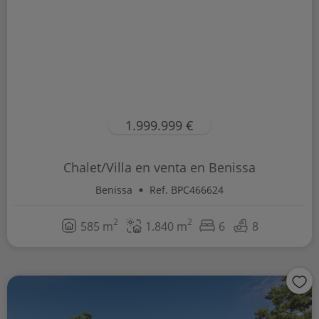
1.999.999 €
Chalet/Villa en venta en Benissa
Benissa
Ref. BPC466624
2
2
585 m
1.840 m
6
8