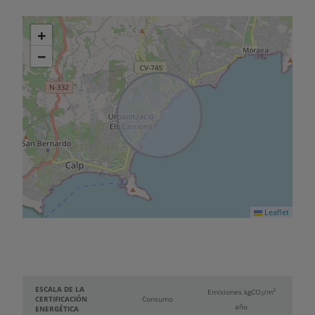
+
−
Leaflet
ESCALA DE LA
2
Emisiones kg
CO
/m
2
CERTIFICACIÓN
Consumo
año
ENERGÉTICA