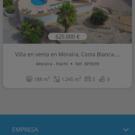
625.000 €
Villa en venta en Moraira, Costa Blanca....
Moraira - Paichi
Ref. BP3699
2
2
188 m
1.245 m
5
3
EMPRESA