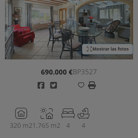
Mostrar las fotos
BP3527
690.000 €
320 m2
1.765 m2
4
4