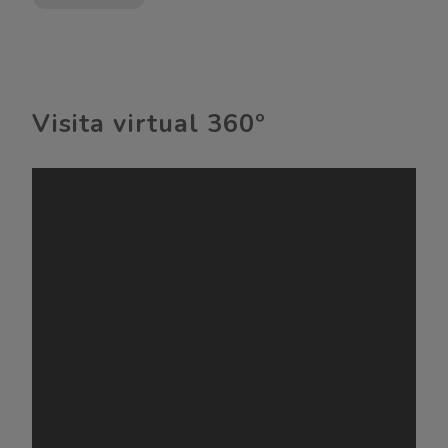
No deje pasar la oportunidad de ser propietario
de esta espectacular villa en Moraira. Disfrute del
estilo de vida que siempre soñó, rodeado de
naturaleza, lujo y confort.
Visita virtual 360º