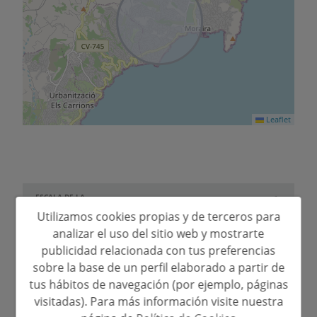
Leaflet
ESCALA DE LA
2
Emisiones kg
CO
/m
2
CERTIFICACIÓN
Consumo
Utilizamos cookies propias y de terceros para
año
ENERGÉTICA
A
analizar el uso del sitio web y mostrarte
publicidad relacionada con tus preferencias
B
sobre la base de un perfil elaborado a partir de
C
tus hábitos de navegación (por ejemplo, páginas
D
130.00
40.00
visitadas). Para más información visite nuestra