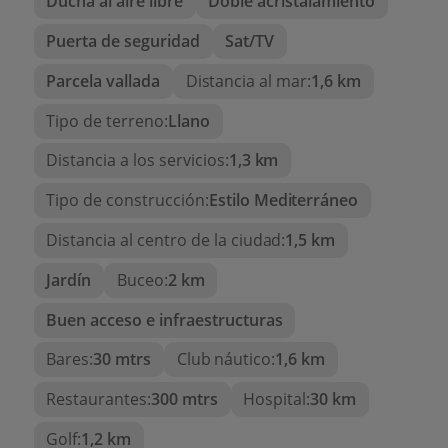
Ducha al aire libre
Doble acristalamiento
la propiedad está equipada con
internet
,
sat-tv
, y
una conveniente
laundry-room
. La zona de
Puerta de seguridad
Sat/TV
barbacoa y la cocina de verano son el
complemento perfecto para disfrutar de
Parcela vallada
Distancia al mar:
1,6 km
agradables comidas al aire libre.
Tipo de terreno:
Llano
Ubicación Estratégica
Distancia a los servicios:
1,3 km
Situada en una ubicación privilegiada, la villa
ofrece
buenas comunicaciones,
permitiendo un
Tipo de construcción:
Estilo Mediterráneo
fácil acceso a servicios y a un paseo de las
Distancia al centro de la ciudad:
1,5 km
hermosas playas de Moraira. Esta ciudad es
famosa por su encantador ambiente, restaurantes
Jardín
Buceo:
2 km
de alta calidad, y paisajes impresionantes que la
convierten en un destino perfecto para vivir,
Buen acceso e infraestructuras
invertir en alquileres turísticos o simplemente
Bares:
30 mtrs
Club náutico:
1,6 km
venir de vacaciones. todo ello gracias a su
ubicación privilegiada.
Restaurantes:
300 mtrs
Hospital:
30 km
Golf:
1,2 km