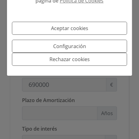
E
página de
Política de Cookies
F
G
Aceptar cookies
Configuración
Simulador de hipoteca
Rechazar cookies
Importe a financiar
€
Plazo de Amortización
Años
Tipo de interés