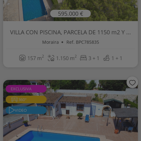
595.000 €
VILLA CON PISCINA, PARCELA DE 1150 m2 Y ...
Moraira
Ref. BPC785835
2
2
157 m
1.150 m
3 + 1
1 + 1
EXCLUSIVA
360°
VIDEO