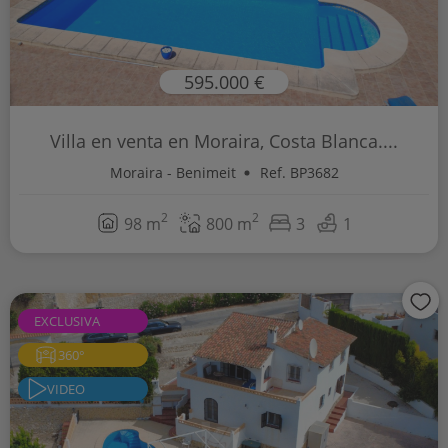
595.000 €
Villa en venta en Moraira, Costa Blanca....
Moraira - Benimeit
Ref. BP3682
2
2
98 m
800 m
3
1
EXCLUSIVA
360°
VIDEO