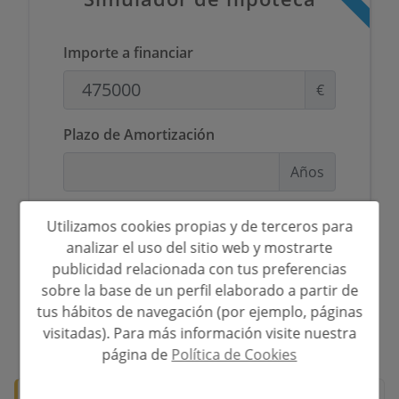
Clima mediterráneo y estilo de vida
premiumOrientación sur y vistas al mar, que
Importe a financiar
aumentan la habitabilidad y valor de
reventaPrivacidad y tranquilidad en una
urbanización consolidadaCercanía a servicios, ocio
€
y playas de prestigioPosibilidad de crear viviendas
personalizadas con alto potencial de inversión y
revalorización futura
Plazo de Amortización
Años
Tipo de interés
Utilizamos cookies propias y de terceros para
analizar el uso del sitio web y mostrarte
%
publicidad relacionada con tus preferencias
sobre la base de un perfil elaborado a partir de
tus hábitos de navegación (por ejemplo, páginas
visitadas). Para más información visite nuestra
*Esta información está sujeta a errores y no forma parte de ningún
contrato. La oferta puede ser modificada o retirada sin previo aviso. El
página de
Política de Cookies
precio no incluye los costes de la compra.
🛡️ Propiedad verificada