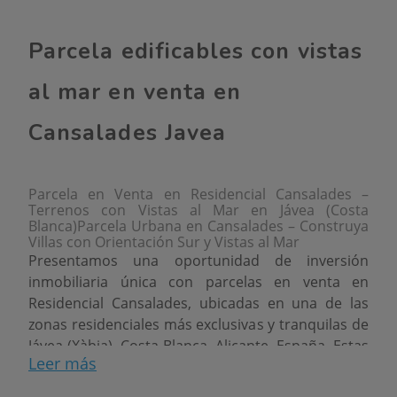
Parcela edificables con vistas
al mar en venta en
Cansalades Javea
Parcela en Venta en Residencial Cansalades –
Terrenos con Vistas al Mar en Jávea (Costa
Blanca)Parcela Urbana en Cansalades – Construya
Villas con Orientación Sur y Vistas al Mar
Presentamos una oportunidad de inversión
inmobiliaria única con parcelas en venta en
Residencial Cansalades, ubicadas en una de las
zonas residenciales más exclusivas y tranquilas de
Jávea (Xàbia), Costa Blanca, Alicante, España. Estas
Leer más
parcelas están diseñadas para la construcción de
villas independientes con orientación sur,