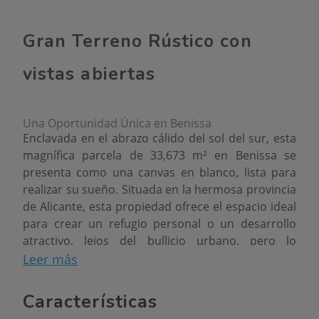
Gran Terreno Rústico con
vistas abiertas
Una Oportunidad Única en Benissa
Enclavada en el abrazo cálido del sol del sur, esta
magnífica parcela de 33,673 m² en Benissa se
presenta como una canvas en blanco, lista para
realizar su sueño. Situada en la hermosa provincia
de Alicante, esta propiedad ofrece el espacio ideal
para crear un refugio personal o un desarrollo
atractivo, lejos del bullicio urbano, pero lo
suficientemente cerca para disfrutar de las
Leer más
comodidades de la vida moderna.
Características
Ubicación Privilegiada
Benissa, conocida por su riqueza histórica y sus