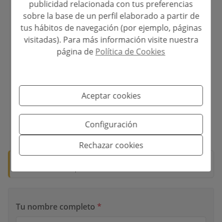
publicidad relacionada con tus preferencias
Plazo de Amortización
sobre la base de un perfil elaborado a partir de
tus hábitos de navegación (por ejemplo, páginas
Años
visitadas). Para más información visite nuestra
página de
Política de Cookies
Tipo de interés
%
Aceptar cookies
Configuración
*Esta información está sujeta a errores y no forma parte de ningún
contrato. La oferta puede ser modificada o retirada sin previo aviso. El
precio no incluye los costes de la compra.
Rechazar cookies
🛡️ Propiedad verificada
Documentación lista para notaría.
Tu nombre completo
*