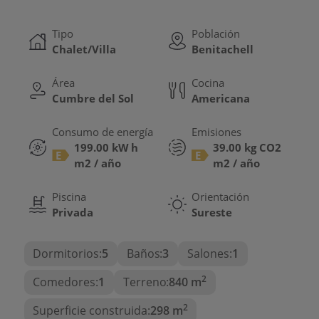
construida: 298 m²Vivienda: 218 m²Terrazas: 80
m²Parcela: 840 m²Construcción adicional: 8 m² con
aseo y zona de relax
Tipo
Población
La villa está distribuida en dos plantas e incluye:
Chalet/Villa
Benitachell
5 dormitorios dobles, ideales para familia o
Área
Cocina
invitados.3 baños completos, funcionales y bien
distribuidos.Amplio salón comedor con chimenea,
Cumbre del Sol
Americana
perfecto para reuniones y descanso.Cocina
americana totalmente equipada, abierta y
Consumo de energía
Emisiones
práctica.Terraza cubierta con porche con acceso
199.00 kW h
39.00 kg CO2
directo a la piscina privada.Equipamiento y confort
E
E
La vivienda está equipada con:
m2 / año
m2 / año
Calefacción por suelo radiante, para un ambiente
Piscina
Orientación
cálido en invierno.Aire acondicionado por
Privada
Sureste
conductos en la planta superior.Aire
acondicionado frío/calor en la planta sótano.
La villa se encuentra en un excelente estado de
Dormitorios:
5
Baños:
3
Salones:
1
conservación, lista para entrar a vivir y disfrutar
del estilo de vida mediterráneo.
2
Comedores:
1
Terreno:
840 m
Zona Residencial Encinas, Cumbre del Sol
2
Superficie construida:
298 m