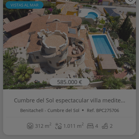
VISTAS AL MAR
585.000 €
Cumbre del Sol espectacular villa medite...
Benitachell - Cumbre del Sol
Ref. BPC275706
2
2
312 m
1.011 m
4
2