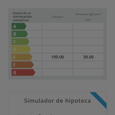
Contacta con nosotros
ESCALA DE LA
2
Si esta villa mediterránea en Encinas es la casa que
Emisiones kg
CO
/m
2
CERTIFICACIÓN
Consumo
año
estabas buscando, ponte en contacto hoy mismo
ENERGÉTICA
A
y descubre todo lo que puede ofrecerte.
Estaremos encantados de ayudarte en cada paso
B
para que disfrutes de tu nuevo hogar en la Costa
C
Blanca.
D
E
199.00
39.00
F
G
Simulador de hipoteca