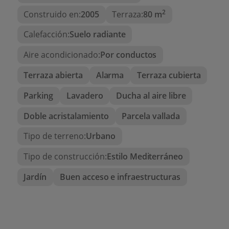
La zona Encinas forma parte de la consolidada
2
Construido en:
2005
Terraza:
80 m
urbanización Cumbre del Sol, un enclave
privilegiado en la Costa Blanca Norte. Situada en la
Calefacción:
Suelo radiante
entrada norte, esta zona se caracteriza por sus
parcelas privadas de gran tamaño, rodeadas de
Aire acondicionado:
Por conductos
naturaleza y con acceso cercano a todos los
Terraza abierta
Alarma
Terraza cubierta
servicios:
Parking
Lavadero
Ducha al aire libre
Playas y calas: Moraig, Llebeig y Los
Tiestos.Servicios diarios: centro comercial Adelfas
con supermercado Pepe La Sal, farmacia,
Doble acristalamiento
Parcela vallada
peluquería y restaurantes.Deporte y ocio: pistas
de pádel y tenis, centro ecuestre y senderos junto
Tipo de terreno:
Urbano
al mar.Educación internacional: Lady Elizabeth
School, una de las más reconocidas de la
Tipo de construcción:
Estilo Mediterráneo
Comunidad Valenciana.Proximidad a Moraira y
Jávea, dos de los pueblos más encantadores de la
Jardín
Buen acceso e infraestructuras
Costa Blanca.
Un lugar tranquilo y consolidado, ideal tanto para
residencia habitual como para vacaciones, donde
se combina la privacidad con la cercanía a todos
los servicios.