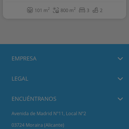
2
2
101 m
800 m
3
2
EMPRESA
LEGAL
ENCUÉNTRANOS
Avenida de Madrid Nº11, Local Nº2
03724 Moraira (Alicante)