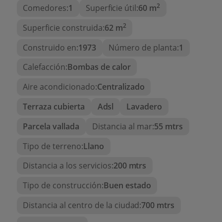
Cocina independiente
, completamente
2
Comedores:
1
Superficie útil:
60 m
equipada.
2
Superficie construida:
62 m
Gran terraza privada
con posibilidad de
acristalamiento, perfecta para disfrutar del
Construido en:
1973
Número de planta:
1
clima todo el año.
Calefacción:
Bombas de calor
Parking público amplio a tan solo 10
metros
, ideal para residentes y visitantes.
Aire acondicionado:
Centralizado
Ubicación ideal:
Terraza cubierta
Adsl
Lavadero
Situado en el corazón de
la Costa Blanca
, este
Parcela vallada
Distancia al mar:
55 mtrs
apartamento se encuentra a un corto paseo del
centro del pintoresco pueblo de Moraira
, donde
Tipo de terreno:
Llano
podrás disfrutar de su oferta gastronómica,
Distancia a los servicios:
200 mtrs
tiendas locales, mercados, y un ambiente relajado
todo el año. La zona está muy bien conectada con
Tipo de construcción:
Buen estado
otros destinos turísticos como Calpe, Jávea o
Distancia al centro de la ciudad:
700 mtrs
Altea.