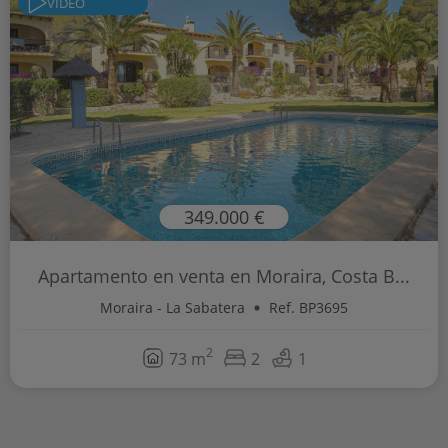
VIDEO
349.000 €
Apartamento en venta en Moraira, Costa B...
Moraira - La Sabatera
Ref. BP3695
2
73 m
2
1