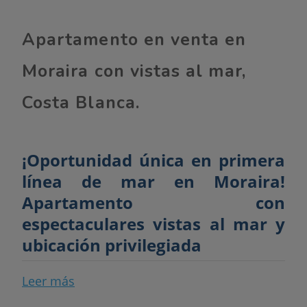
Apartamento en venta en
Moraira con vistas al mar,
Costa Blanca.
¡Oportunidad única en primera
línea de mar en Moraira!
Apartamento con
espectaculares vistas al mar y
ubicación privilegiada
Te presentamos este encantador
Leer más
apartamento de
60 m²
situado en una