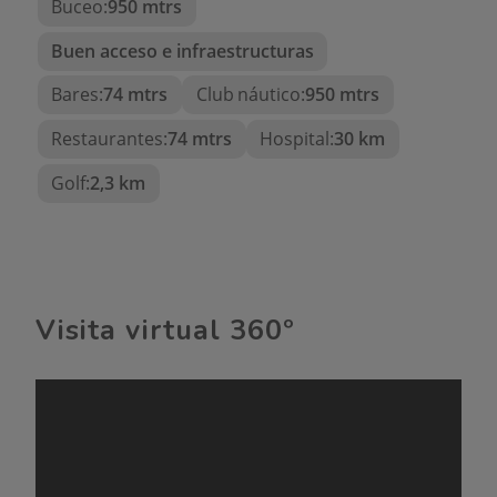
Buceo:
950 mtrs
Gran potencial:
Este inmueble es ideal tanto como
Buen acceso e infraestructuras
residencia habitual
,
segunda
Bares:
74 mtrs
Club náutico:
950 mtrs
residencia de vacaciones
, o
como
inversión para alquiler
Restaurantes:
74 mtrs
Hospital:
30 km
vacacional
, gracias a su
alta
Golf:
2,3 km
demanda turística
, su
excepcional ubicación frente al
mar
y la proximidad a todos los
servicios esenciales.
Visita virtual 360º